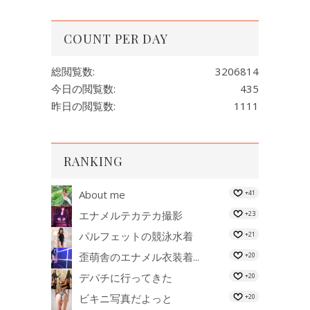
COUNT PER DAY
総閲覧数:
3206814
今日の閲覧数:
435
昨日の閲覧数:
1111
RANKING
About me
+41
エナメルテカテカ撮影
+23
パルフェットの競泳水着
+21
歪萌舎のエナメル衣装着...
+20
デパチに行ってきた
+20
ビキニ写真だよっと
+20