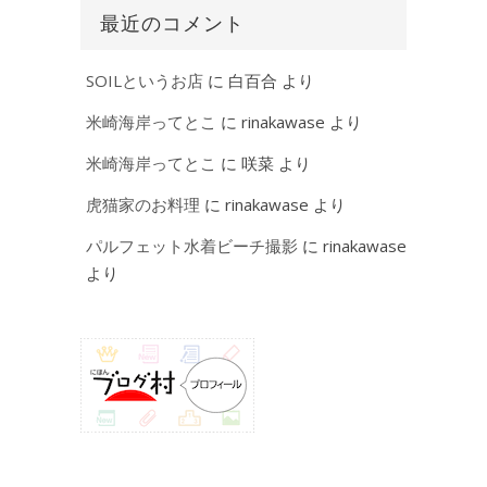
最近のコメント
SOILというお店
に
白百合
より
米崎海岸ってとこ
に
rinakawase
より
米崎海岸ってとこ
に
咲菜
より
虎猫家のお料理
に
rinakawase
より
パルフェット水着ビーチ撮影
に
rinakawase
より