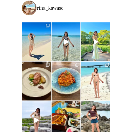
rina_kawase