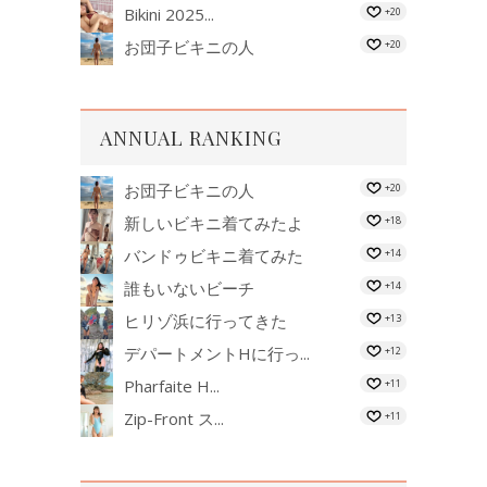
Bikini 2025...
+20
お団子ビキニの人
+20
ANNUAL RANKING
お団子ビキニの人
+20
新しいビキニ着てみたよ
+18
バンドゥビキニ着てみた
+14
誰もいないビーチ
+14
ヒリゾ浜に行ってきた
+13
デパートメントHに行っ...
+12
Pharfaite H...
+11
Zip-Front ス...
+11