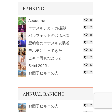
RANKING
About me
+41
エナメルテカテカ撮影
+23
パルフェットの競泳水着
+21
歪萌舎のエナメル衣装着...
+20
デパチに行ってきた
+20
ビキニ写真だよっと
+20
Bikini 2025...
+20
お団子ビキニの人
+20
ANNUAL RANKING
お団子ビキニの人
+20