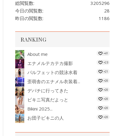
総閲覧数:
3205296
今日の閲覧数:
28
昨日の閲覧数:
1186
RANKING
About me
+41
エナメルテカテカ撮影
+23
パルフェットの競泳水着
+21
歪萌舎のエナメル衣装着...
+20
デパチに行ってきた
+20
ビキニ写真だよっと
+20
Bikini 2025...
+20
お団子ビキニの人
+20