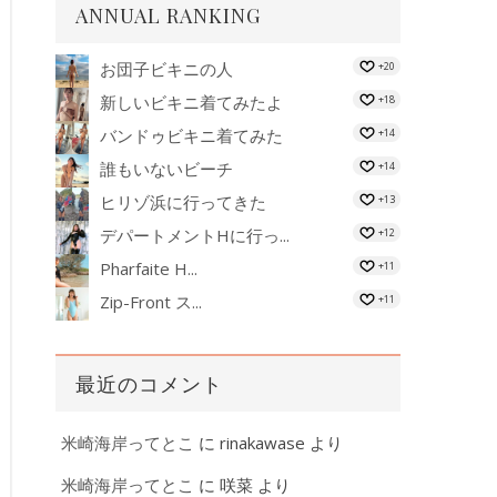
ANNUAL RANKING
お団子ビキニの人
+20
新しいビキニ着てみたよ
+18
バンドゥビキニ着てみた
+14
誰もいないビーチ
+14
ヒリゾ浜に行ってきた
+13
デパートメントHに行っ...
+12
Pharfaite H...
+11
Zip-Front ス...
+11
最近のコメント
米崎海岸ってとこ
に
rinakawase
より
米崎海岸ってとこ
に
咲菜
より