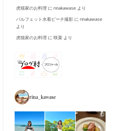
虎猫家のお料理
に
rinakawase
より
パルフェット水着ビーチ撮影
に
rinakawase
より
虎猫家のお料理
に
咲菜
より
rina_kawase