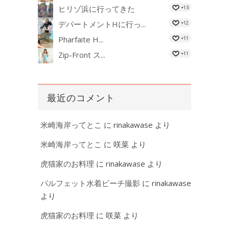
ヒリゾ浜に行ってきた
+13
デパートメントHに行っ...
+12
Pharfaite H...
+11
Zip-Front ス...
+11
最近のコメント
米崎海岸ってとこ
に
rinakawase
より
米崎海岸ってとこ
に
咲菜
より
虎猫家のお料理
に
rinakawase
より
パルフェット水着ビーチ撮影
に
rinakawase
より
虎猫家のお料理
に
咲菜
より