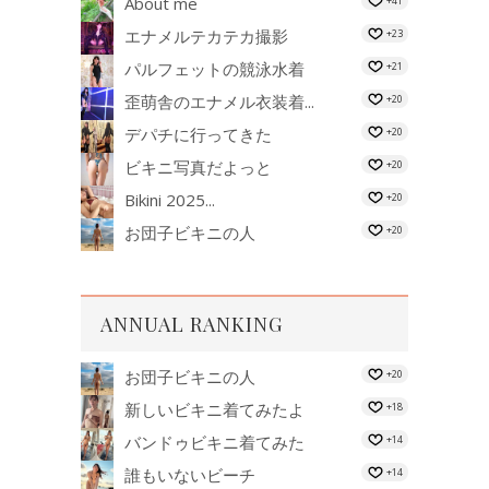
About me
+41
エナメルテカテカ撮影
+23
パルフェットの競泳水着
+21
歪萌舎のエナメル衣装着...
+20
デパチに行ってきた
+20
ビキニ写真だよっと
+20
Bikini 2025...
+20
お団子ビキニの人
+20
ANNUAL RANKING
お団子ビキニの人
+20
新しいビキニ着てみたよ
+18
バンドゥビキニ着てみた
+14
誰もいないビーチ
+14