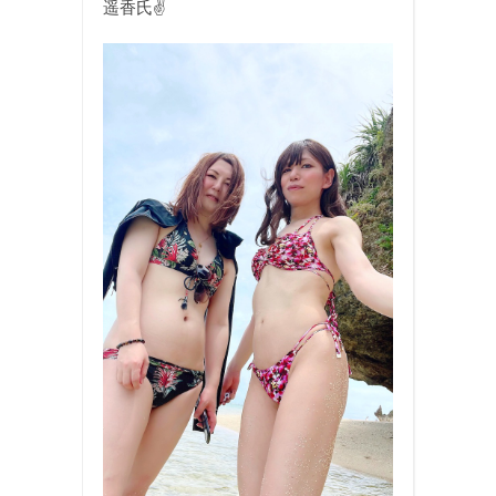
遥香氏✌️