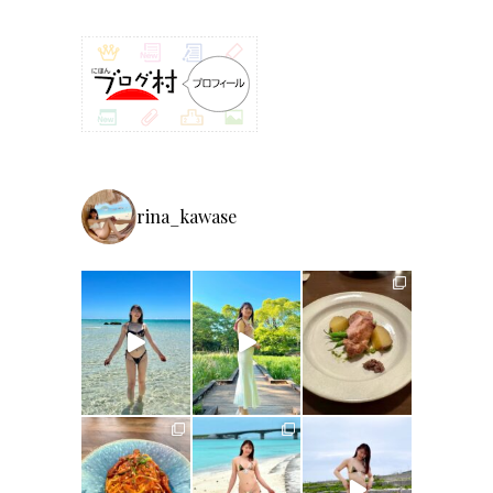
rina_kawase