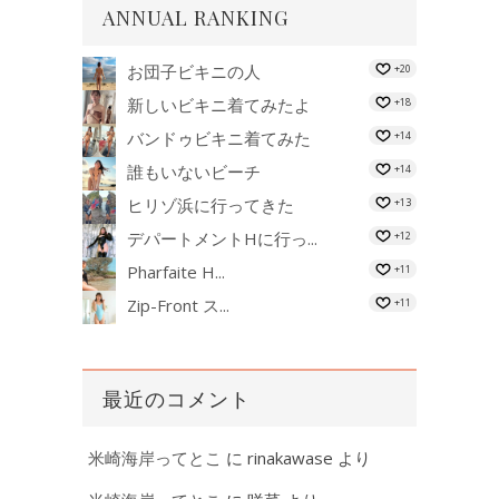
ANNUAL RANKING
お団子ビキニの人
+20
新しいビキニ着てみたよ
+18
バンドゥビキニ着てみた
+14
誰もいないビーチ
+14
ヒリゾ浜に行ってきた
+13
デパートメントHに行っ...
+12
Pharfaite H...
+11
Zip-Front ス...
+11
最近のコメント
米崎海岸ってとこ
に
rinakawase
より