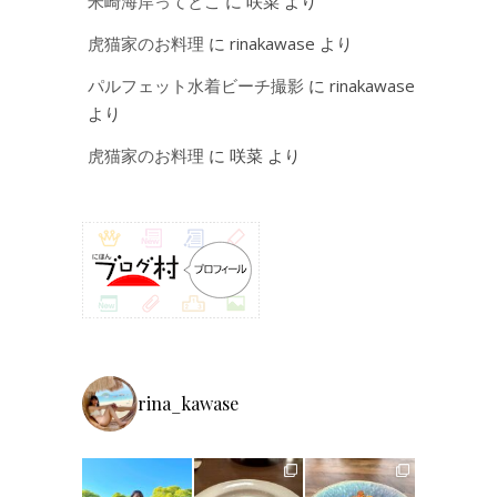
米崎海岸ってとこ
に
咲菜
より
虎猫家のお料理
に
rinakawase
より
パルフェット水着ビーチ撮影
に
rinakawase
より
虎猫家のお料理
に
咲菜
より
rina_kawase