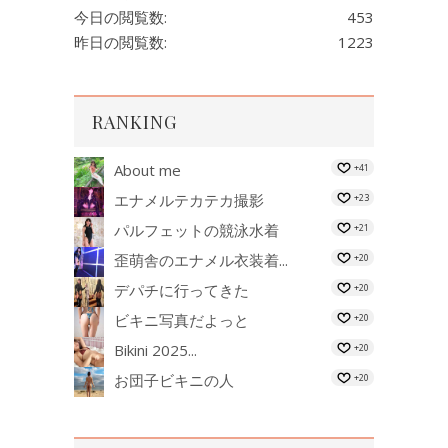
今日の閲覧数:
453
昨日の閲覧数:
1223
RANKING
About me
+41
エナメルテカテカ撮影
+23
パルフェットの競泳水着
+21
歪萌舎のエナメル衣装着...
+20
デパチに行ってきた
+20
ビキニ写真だよっと
+20
Bikini 2025...
+20
お団子ビキニの人
+20