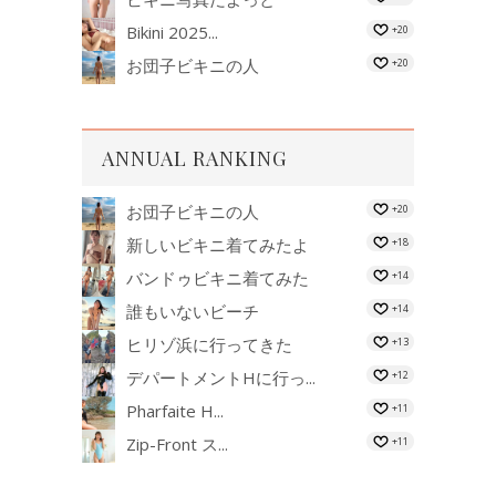
Bikini 2025...
+20
お団子ビキニの人
+20
ANNUAL RANKING
お団子ビキニの人
+20
新しいビキニ着てみたよ
+18
バンドゥビキニ着てみた
+14
誰もいないビーチ
+14
ヒリゾ浜に行ってきた
+13
デパートメントHに行っ...
+12
Pharfaite H...
+11
Zip-Front ス...
+11