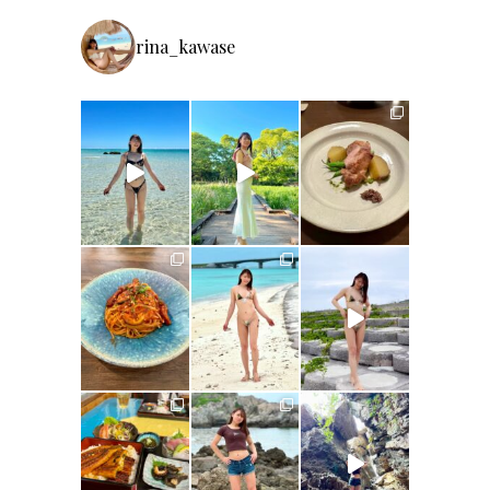
rina_kawase