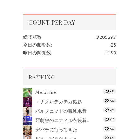
COUNT PER DAY
総閲覧数:
3205293
今日の閲覧数:
25
昨日の閲覧数:
1186
RANKING
About me
+41
エナメルテカテカ撮影
+23
パルフェットの競泳水着
+21
歪萌舎のエナメル衣装着...
+20
デパチに行ってきた
+20
ビキニ写真だよっと
+20