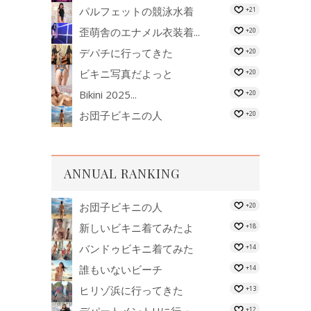
パルフェットの競泳水着
+21
歪萌舎のエナメル衣装着...
+20
デパチに行ってきた
+20
ビキニ写真だよっと
+20
Bikini 2025...
+20
お団子ビキニの人
+20
ANNUAL RANKING
お団子ビキニの人
+20
新しいビキニ着てみたよ
+18
バンドゥビキニ着てみた
+14
誰もいないビーチ
+14
ヒリゾ浜に行ってきた
+13
デパートメントHに行っ...
+12