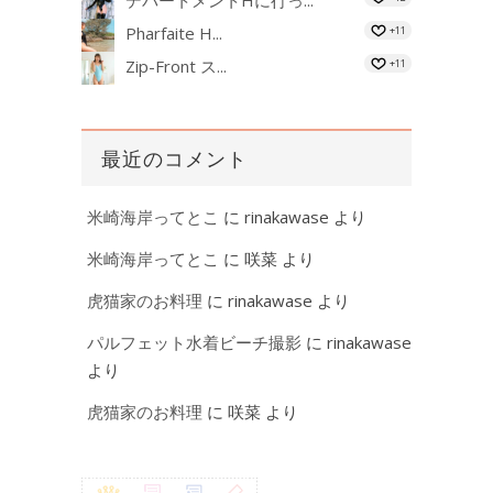
Pharfaite H...
+11
Zip-Front ス...
+11
最近のコメント
米崎海岸ってとこ
に
rinakawase
より
米崎海岸ってとこ
に
咲菜
より
虎猫家のお料理
に
rinakawase
より
パルフェット水着ビーチ撮影
に
rinakawase
より
虎猫家のお料理
に
咲菜
より