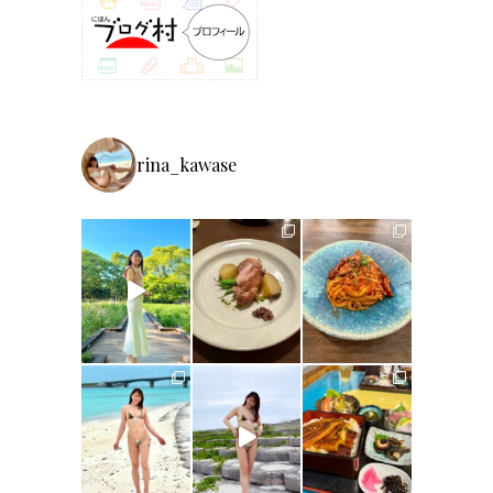
rina_kawase