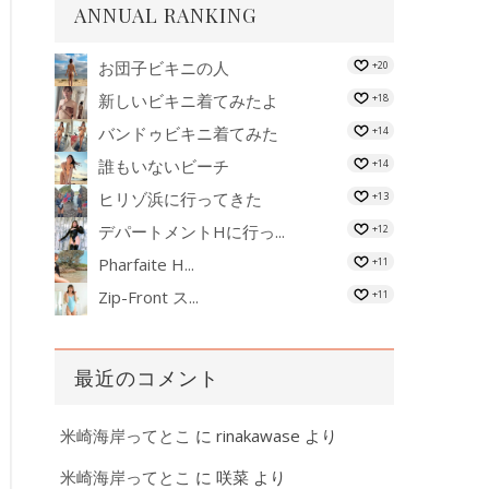
ANNUAL RANKING
お団子ビキニの人
+20
新しいビキニ着てみたよ
+18
バンドゥビキニ着てみた
+14
誰もいないビーチ
+14
ヒリゾ浜に行ってきた
+13
デパートメントHに行っ...
+12
Pharfaite H...
+11
Zip-Front ス...
+11
最近のコメント
米崎海岸ってとこ
に
rinakawase
より
米崎海岸ってとこ
に
咲菜
より