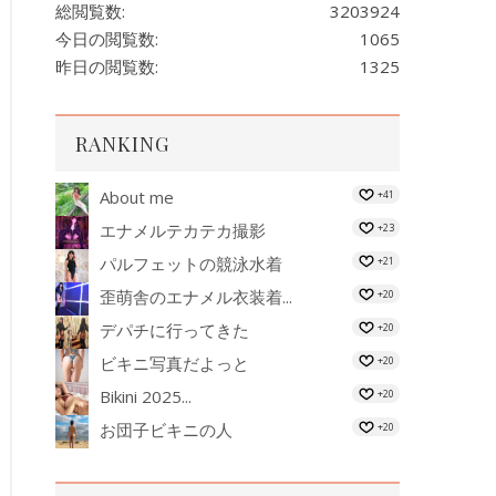
総閲覧数:
3203924
今日の閲覧数:
1065
昨日の閲覧数:
1325
RANKING
About me
+41
エナメルテカテカ撮影
+23
パルフェットの競泳水着
+21
歪萌舎のエナメル衣装着...
+20
デパチに行ってきた
+20
ビキニ写真だよっと
+20
Bikini 2025...
+20
お団子ビキニの人
+20