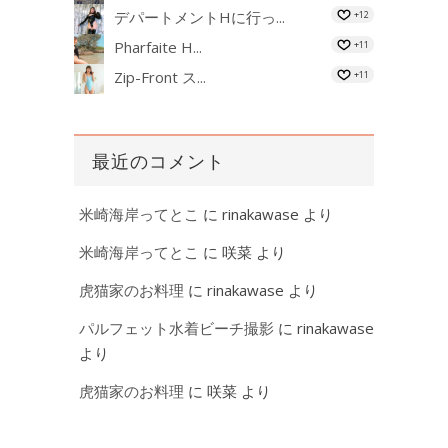
デパートメントHに行っ...
+12
Pharfaite H...
+11
Zip-Front ス...
+11
最近のコメント
米崎海岸ってとこ
に
rinakawase
より
米崎海岸ってとこ
に
咲菜
より
虎猫家のお料理
に
rinakawase
より
パルフェット水着ビーチ撮影
に
rinakawase
より
虎猫家のお料理
に
咲菜
より