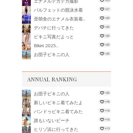
エナメルテカテカ撮影
+23
パルフェットの競泳水着
+21
歪萌舎のエナメル衣装着...
+20
デパチに行ってきた
+20
ビキニ写真だよっと
+20
Bikini 2025...
+20
お団子ビキニの人
+20
ANNUAL RANKING
お団子ビキニの人
+20
新しいビキニ着てみたよ
+18
バンドゥビキニ着てみた
+14
誰もいないビーチ
+14
ヒリゾ浜に行ってきた
+13