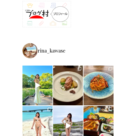
rina_kawase