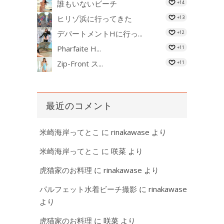
誰もいないビーチ
+14
ヒリゾ浜に行ってきた
+13
デパートメントHに行っ...
+12
Pharfaite H...
+11
Zip-Front ス...
+11
最近のコメント
米崎海岸ってとこ
に
rinakawase
より
米崎海岸ってとこ
に
咲菜
より
虎猫家のお料理
に
rinakawase
より
パルフェット水着ビーチ撮影
に
rinakawase
より
虎猫家のお料理
に
咲菜
より