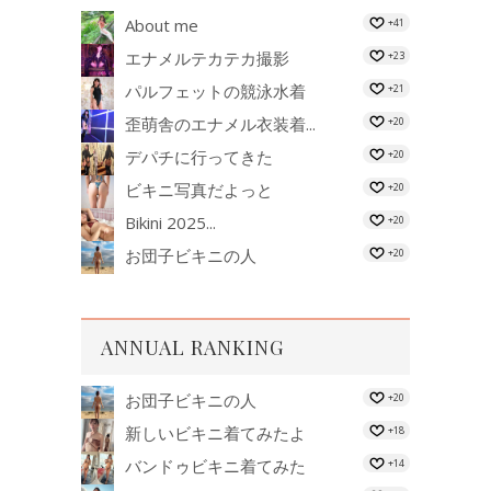
About me
+41
エナメルテカテカ撮影
+23
パルフェットの競泳水着
+21
歪萌舎のエナメル衣装着...
+20
デパチに行ってきた
+20
ビキニ写真だよっと
+20
Bikini 2025...
+20
お団子ビキニの人
+20
ANNUAL RANKING
お団子ビキニの人
+20
新しいビキニ着てみたよ
+18
バンドゥビキニ着てみた
+14