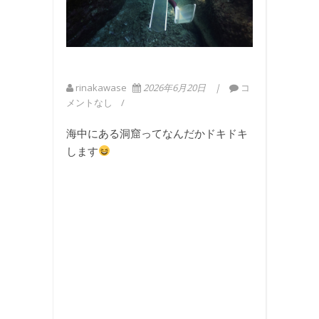
rinakawase
2026年6月20日
コ
メントなし
海中にある洞窟ってなんだかドキドキ
します