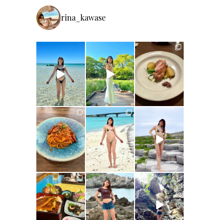
rina_kawase