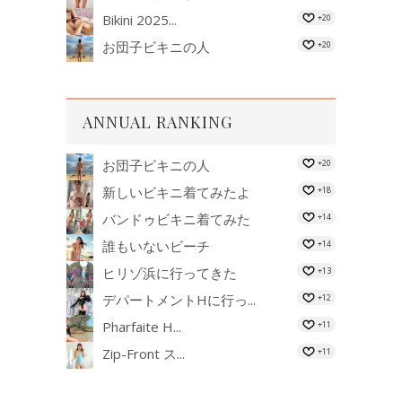
Bikini 2025...
+20
お団子ビキニの人
+20
ANNUAL RANKING
お団子ビキニの人
+20
新しいビキニ着てみたよ
+18
バンドゥビキニ着てみた
+14
誰もいないビーチ
+14
ヒリゾ浜に行ってきた
+13
デパートメントHに行っ...
+12
Pharfaite H...
+11
Zip-Front ス...
+11