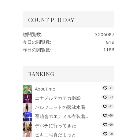
COUNT PER DAY
総閲覧数:
3206087
今日の閲覧数:
819
昨日の閲覧数:
1186
RANKING
About me
+41
エナメルテカテカ撮影
+23
パルフェットの競泳水着
+21
歪萌舎のエナメル衣装着...
+20
デパチに行ってきた
+20
ビキニ写真だよっと
+20