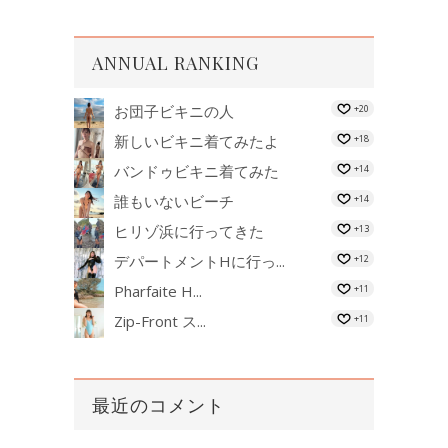
ANNUAL RANKING
お団子ビキニの人
+20
新しいビキニ着てみたよ
+18
バンドゥビキニ着てみた
+14
誰もいないビーチ
+14
ヒリゾ浜に行ってきた
+13
デパートメントHに行っ...
+12
Pharfaite H...
+11
Zip-Front ス...
+11
最近のコメント