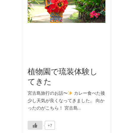
行
,
撮
影
,
旅
行
,
着
物
植物園で琉装体験し
てきた
宮古島旅行のお話〜
カレー食べた後
少し天気が良くなってきました。 向か
ったのがこちら！ 宮古島…
+7