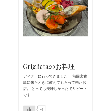
事
,
写
真
,
国
内
旅
行
,
旅
行
Grigliataのお料理
ディナーに行ってきました。 前回宮古
島に来たときに教えてもらって来たお
店。 とっても美味しかったでリピート
です…
+2