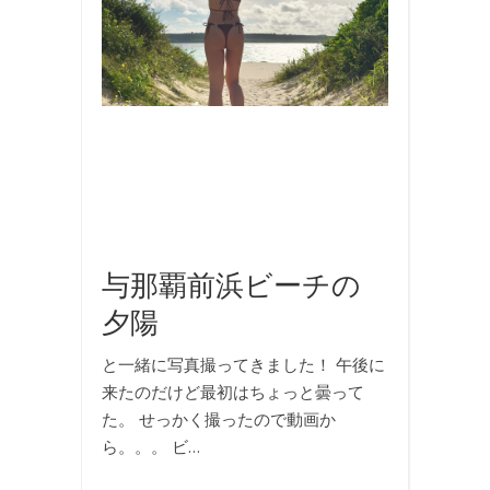
真
,
国
内
旅
行
,
旅
行
,
海
与那覇前浜ビーチの
夕陽
と一緒に写真撮ってきました！ 午後に
来たのだけど最初はちょっと曇って
た。 せっかく撮ったので動画か
ら。。。 ビ…