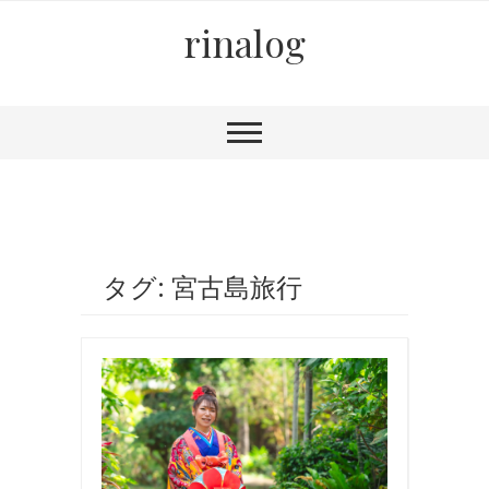
rinalog
タグ: 宮古島旅行
写
真
,
国
内
旅