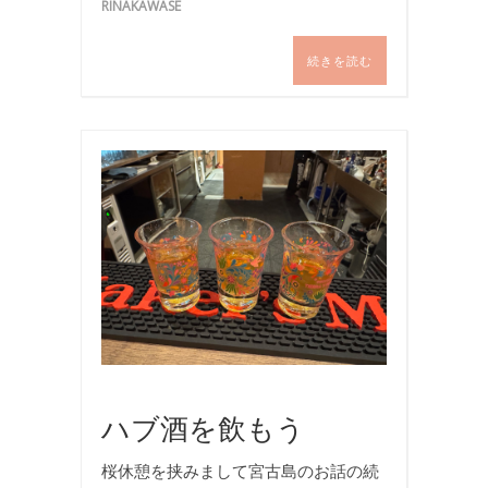
RINAKAWASE
続きを読む
お
食
事
,
国
内
旅
行
,
旅
行
ハブ酒を飲もう
桜休憩を挟みまして宮古島のお話の続