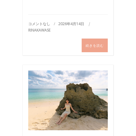
コメントなし
2026年4月14日
RINAKAWASE
続きを読む
コ
ー
デ
ィ
ネ
ー
ト
,
写
真