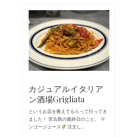
お
食
事
,
国
内
旅
行
,
旅
行
カジュアルイタリア
ン酒場grigliata
というお店を教えてもらって行ってき
ました！ 宮古島の最終日のこと。 マ
ンゴージュース
注文し…