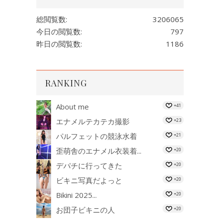
総閲覧数:
3206065
今日の閲覧数:
797
昨日の閲覧数:
1186
RANKING
About me
+41
エナメルテカテカ撮影
+23
パルフェットの競泳水着
+21
歪萌舎のエナメル衣装着...
+20
デパチに行ってきた
+20
ビキニ写真だよっと
+20
Bikini 2025...
+20
お団子ビキニの人
+20