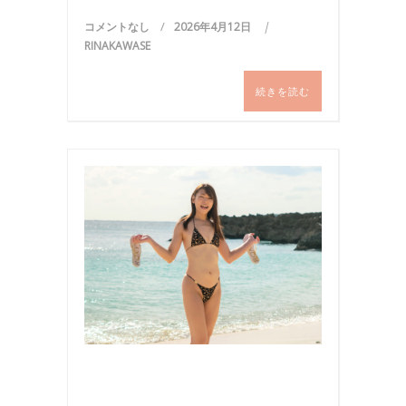
コメントなし
2026年4月12日
RINAKAWASE
続きを読む
ビ
キ
ニ
,
写
真
,
国
内
旅
行
,
撮