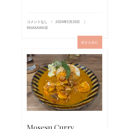
コメントなし
2026年5月26日
RINAKAWASE
続きを読む
お
食
事
,
国
内
旅
行
,
旅
行
Mosesu Curry