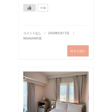
+14
コメントなし
2026年5月17日
RINAKAWASE
続きを読む
写
真
,
国
内
旅
行
,