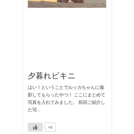
内
旅
行
,
撮
影
,
旅
行
,
海
夕暮れビキニ
はい！ということでルッカちゃんに撮
影してもらったやつ！ ここにまとめて
写真を入れてみました。 前回ご紹介し
た写…
+6