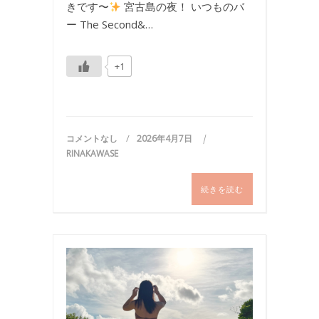
きです〜
宮古島の夜！ いつものバ
ー The Second&…
+1
コメントなし
2026年4月7日
RINAKAWASE
続きを読む
ビ
キ
ニ
,
写