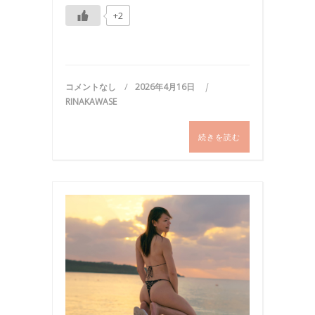
+2
コメントなし
2026年4月16日
RINAKAWASE
続きを読む
ビ
キ
ニ
,
写
真
,
国