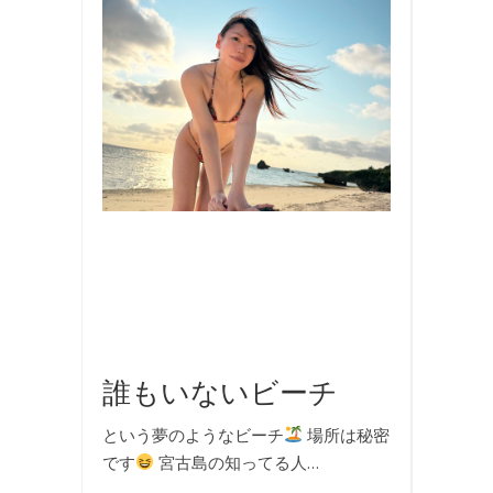
ビ
キ
ニ
,
写
真
,
国
内
旅
行
,
旅
行
,
海
誰もいないビーチ
という夢のようなビーチ
場所は秘密
です
宮古島の知ってる人…