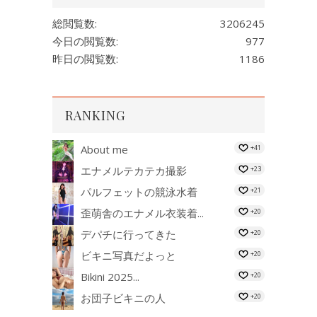
総閲覧数:
3206245
今日の閲覧数:
977
昨日の閲覧数:
1186
RANKING
About me
+41
エナメルテカテカ撮影
+23
パルフェットの競泳水着
+21
歪萌舎のエナメル衣装着...
+20
デパチに行ってきた
+20
ビキニ写真だよっと
+20
Bikini 2025...
+20
お団子ビキニの人
+20