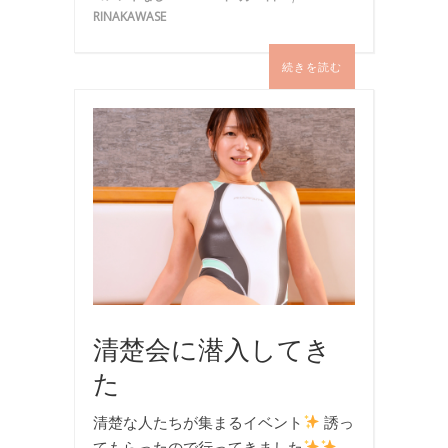
RINAKAWASE
続きを読む
イ
ベ
ン
ト
,
写
真
,
撮
影
清楚会に潜入してき
た
清楚な人たちが集まるイベント
誘っ
てもらったので行ってきました
…