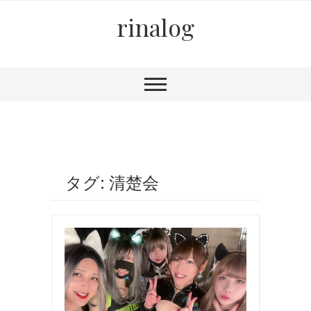
rinalog
タグ: 清楚会
イ
ベ
ン
ト
,
ク