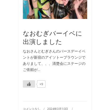
ラ
ブ
,
写
真
なおむぎバーイベに
出演しました
なおさんとむぎさんのバースデーイベ
ントが新宿のアイソトープラウンジで
ありまして、、、清楚会にステージの
ご依頼が…
+9
コメントなし
2024年3月10日