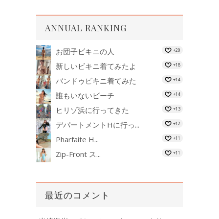
ANNUAL RANKING
お団子ビキニの人
+20
新しいビキニ着てみたよ
+18
バンドゥビキニ着てみた
+14
誰もいないビーチ
+14
ヒリゾ浜に行ってきた
+13
デパートメントHに行っ...
+12
Pharfaite H...
+11
Zip-Front ス...
+11
最近のコメント