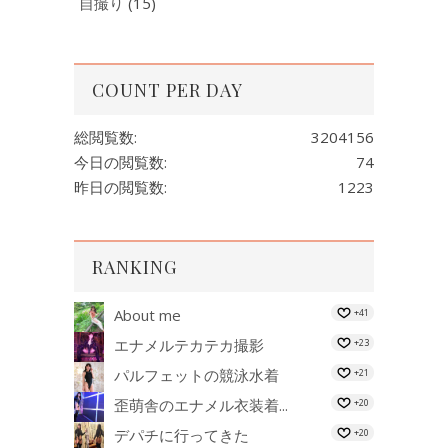
自撮り
(15)
COUNT PER DAY
総閲覧数:
3204156
今日の閲覧数:
74
昨日の閲覧数:
1223
RANKING
About me
+41
エナメルテカテカ撮影
+23
パルフェットの競泳水着
+21
歪萌舎のエナメル衣装着...
+20
デパチに行ってきた
+20