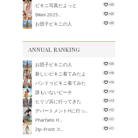
ビキニ写真だよっと
+20
Bikini 2025...
+20
お団子ビキニの人
+20
ANNUAL RANKING
お団子ビキニの人
+20
新しいビキニ着てみたよ
+18
バンドゥビキニ着てみた
+14
誰もいないビーチ
+14
ヒリゾ浜に行ってきた
+13
デパートメントHに行っ...
+12
Pharfaite H...
+11
Zip-Front ス...
+11