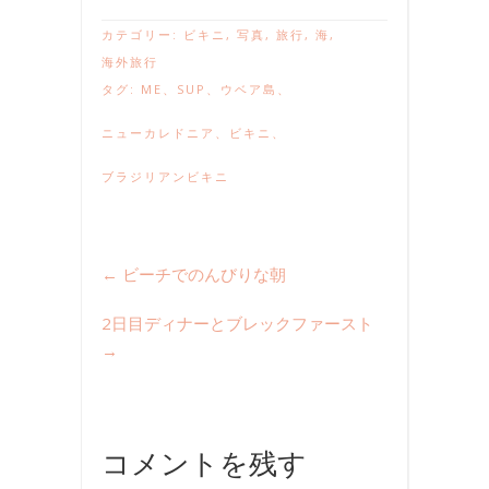
カテゴリー:
ビキニ
,
写真
,
旅行
,
海
,
海外旅行
タグ:
ME
、
SUP
、
ウベア島
、
ニューカレドニア
、
ビキニ
、
ブラジリアンビキニ
←
ビーチでのんびりな朝
2日目ディナーとブレックファースト
→
コメントを残す