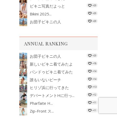
ビキニ写真だよっと
+20
Bikini 2025...
+20
お団子ビキニの人
+20
ANNUAL RANKING
お団子ビキニの人
+20
新しいビキニ着てみたよ
+18
バンドゥビキニ着てみた
+14
誰もいないビーチ
+14
ヒリゾ浜に行ってきた
+13
デパートメントHに行っ...
+12
Pharfaite H...
+11
Zip-Front ス...
+11