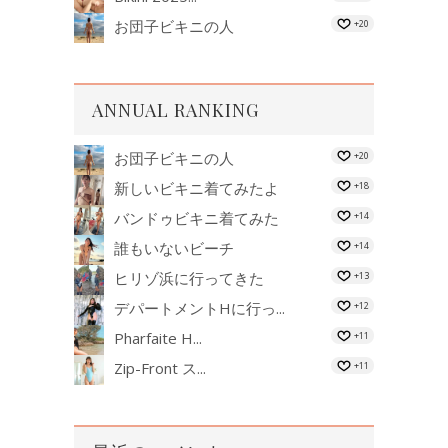
お団子ビキニの人
+20
ANNUAL RANKING
お団子ビキニの人
+20
新しいビキニ着てみたよ
+18
バンドゥビキニ着てみた
+14
誰もいないビーチ
+14
ヒリゾ浜に行ってきた
+13
デパートメントHに行っ...
+12
Pharfaite H...
+11
Zip-Front ス...
+11