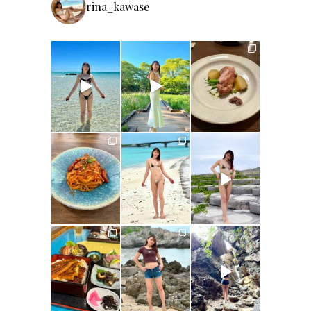
rina_kawase