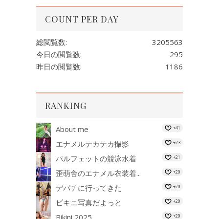
COUNT PER DAY
総閲覧数:
3205563
今日の閲覧数:
295
昨日の閲覧数:
1186
RANKING
About me
+41
エナメルテカテカ撮影
+23
パルフェットの競泳水着
+21
歪萌舎のエナメル衣装着...
+20
デパチに行ってきた
+20
ビキニ写真だよっと
+20
Bikini 2025...
+20