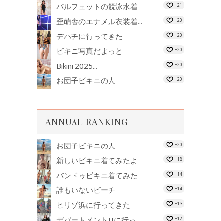
パルフェットの競泳水着
+21
歪萌舎のエナメル衣装着...
+20
デパチに行ってきた
+20
ビキニ写真だよっと
+20
Bikini 2025...
+20
お団子ビキニの人
+20
ANNUAL RANKING
お団子ビキニの人
+20
新しいビキニ着てみたよ
+18
バンドゥビキニ着てみた
+14
誰もいないビーチ
+14
ヒリゾ浜に行ってきた
+13
デパートメントHに行っ...
+12