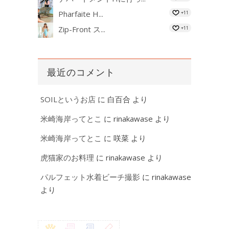
Pharfaite H...
+11
Zip-Front ス...
+11
最近のコメント
SOILというお店
に
白百合
より
米崎海岸ってとこ
に
rinakawase
より
米崎海岸ってとこ
に
咲菜
より
虎猫家のお料理
に
rinakawase
より
パルフェット水着ビーチ撮影
に
rinakawase
より