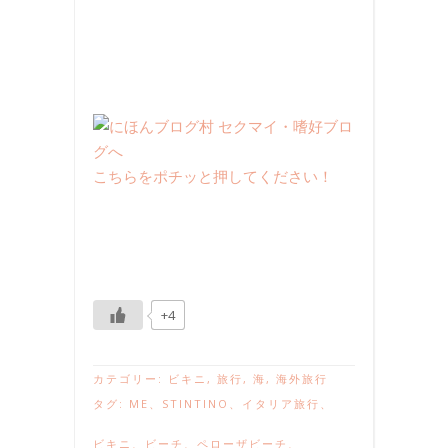
こちらをポチッと押してください！
+4
カテゴリー:
ビキニ
,
旅行
,
海
,
海外旅行
タグ:
ME
、
STINTINO
、
イタリア旅行
、
ビキニ
、
ビーチ
、
ペローザビーチ
、