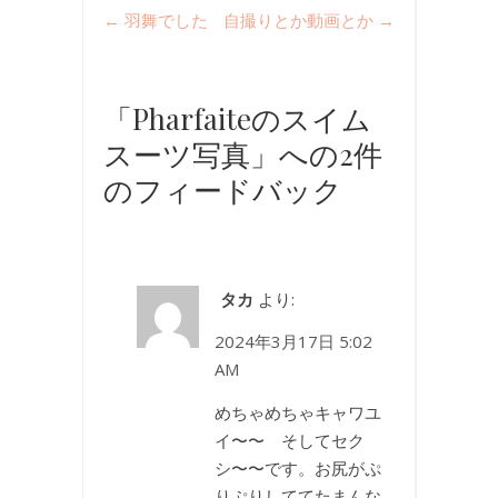
←
羽舞でした
自撮りとか動画とか
→
「Pharfaiteのスイム
スーツ写真」への2件
のフィードバック
タカ
より:
2024年3月17日 5:02
AM
めちゃめちゃキャワユ
イ〜〜 そしてセク
シ〜〜です。お尻がぷ
りぷりしててたまんな