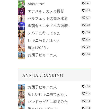
About me
+41
エナメルテカテカ撮影
+23
パルフェットの競泳水着
+21
歪萌舎のエナメル衣装着...
+20
デパチに行ってきた
+20
ビキニ写真だよっと
+20
Bikini 2025...
+20
お団子ビキニの人
+20
ANNUAL RANKING
お団子ビキニの人
+20
新しいビキニ着てみたよ
+18
バンドゥビキニ着てみた
+14
誰もいないビーチ
+14