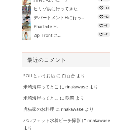
ヒリゾ浜に行ってきた
+13
デパートメントHに行っ...
+12
Pharfaite H...
+11
Zip-Front ス...
+11
最近のコメント
SOILというお店
に
白百合
より
米崎海岸ってとこ
に
rinakawase
より
米崎海岸ってとこ
に
咲菜
より
虎猫家のお料理
に
rinakawase
より
パルフェット水着ビーチ撮影
に
rinakawase
より