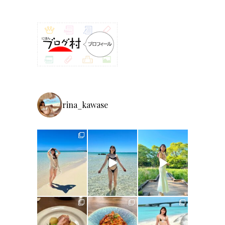
rina_kawase