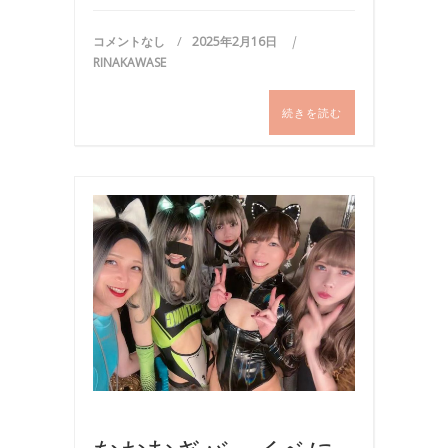
コメントなし
2025年2月16日
RINAKAWASE
続きを読む
イ
ベ
ン
ト
,
ク
ラ
ブ
,
写
真