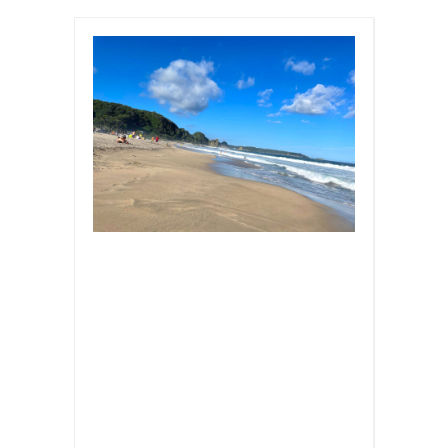
お
出
か
け
,
イ
ベ
ン
ト
,
国
内
旅
行
,
旅
行
,
海