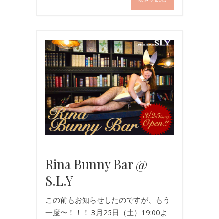
イ
ベ
ン
ト
,
バ
ニ
ー
ガ
ー
ル
Rina Bunny Bar @
S.L.Y
この前もお知らせしたのですが、もう
一度〜！！！ 3月25日（土）19:00よ