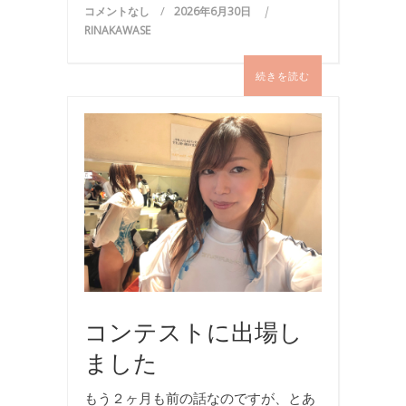
コメントなし
2026年6月30日
RINAKAWASE
続きを読む
イ
ベ
ン
ト
,
写
真
,
水
着
コンテストに出場し
ました
もう２ヶ月も前の話なのですが、とあ