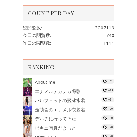
COUNT PER DAY
総閲覧数:
3207119
今日の閲覧数:
740
昨日の閲覧数:
1111
RANKING
About me
+41
エナメルテカテカ撮影
+23
パルフェットの競泳水着
+21
歪萌舎のエナメル衣装着...
+20
デパチに行ってきた
+20
ビキニ写真だよっと
+20
Bikini 2025...
+20