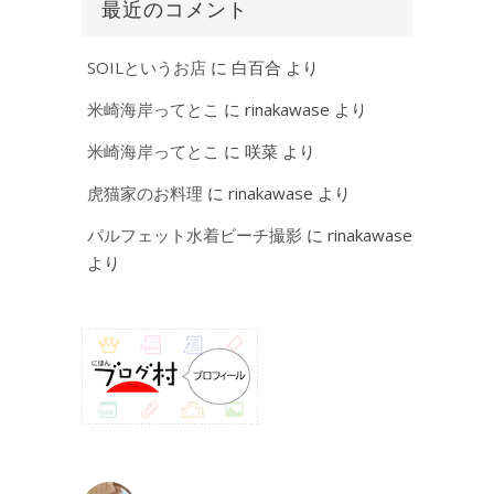
最近のコメント
SOILというお店
に
白百合
より
米崎海岸ってとこ
に
rinakawase
より
米崎海岸ってとこ
に
咲菜
より
虎猫家のお料理
に
rinakawase
より
パルフェット水着ビーチ撮影
に
rinakawase
より