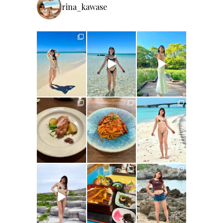
rina_kawase