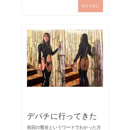
続きを読む
イ
ベ
ン
ト
,
ボ
ン
テ
ー
ジ
,
写
真
デパチに行ってきた
前回の鶯谷というワードでわかった方