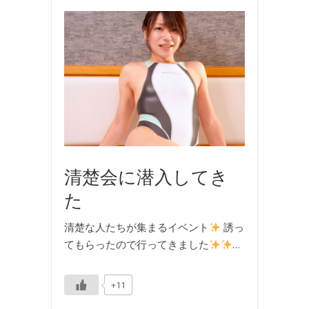
イ
ベ
ン
ト
,
写
真
,
撮
影
清楚会に潜入してき
た
清楚な人たちが集まるイベント
誘っ
てもらったので行ってきました
…
+11