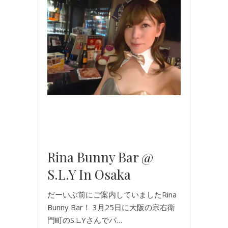
イ
ベ
ン
ト
,
バ
ニ
ー
ガ
ー
ル
,
写
真
Rina Bunny Bar @
S.L.Y In Osaka
だーいぶ前にご案内していましたRina
Bunny Bar！ 3月25日に大阪の宗右衛
門町のS.L.Yさんでバ…