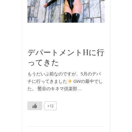
ン
テ
ー
ジ
,
写
真
デパートメントHに行
ってきた
もうだいぶ前なのですが、5月のデパ
チに行ってきました
GWの最中でし
た。 鶯谷のキネマ倶楽部 …
+12