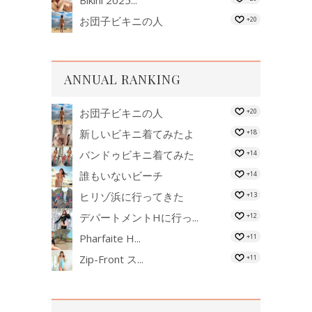
お団子ビキニの人
+20
ANNUAL RANKING
お団子ビキニの人
+20
新しいビキニ着てみたよ
+18
バンドゥビキニ着てみた
+14
誰もいないビーチ
+14
ヒリゾ浜に行ってきた
+13
デパートメントHに行っ...
+12
Pharfaite H...
+11
Zip-Front ス...
+11