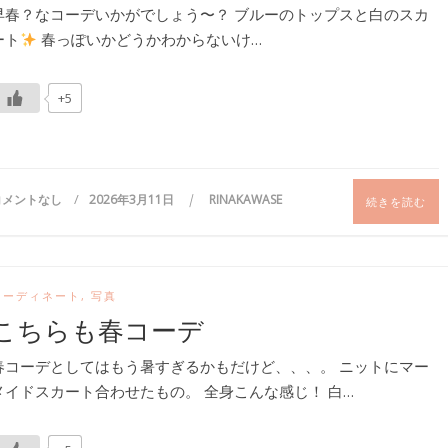
早春？なコーデいかがでしょう〜？ ブルーのトップスと白のスカ
ート
春っぽいかどうかわからないけ…
+5
コメントなし
2026年3月11日
RINAKAWASE
続きを読む
コーディネート
,
写真
こちらも春コーデ
春コーデとしてはもう暑すぎるかもだけど、、、。 ニットにマー
メイドスカート合わせたもの。 全身こんな感じ！ 白…