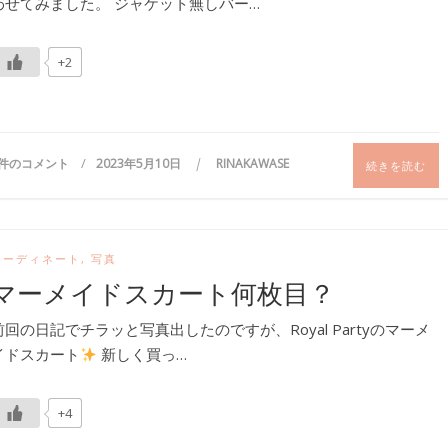
わせてみました。 ジャケット無しバー…
+2
4件のコメント
2023年5月10日
RINAKAWASE
続きを読む
コーディネート
,
写真
マーメイドスカート何枚目？
前回の日記でチラッと写真出したのですが、Royal Partyのマーメ
イドスカート
新しく買っ…
+4