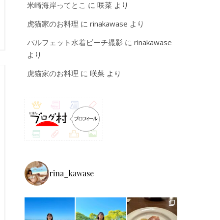
米崎海岸ってとこ
に
咲菜
より
虎猫家のお料理
に
rinakawase
より
パルフェット水着ビーチ撮影
に
rinakawase
より
虎猫家のお料理
に
咲菜
より
rina_kawase