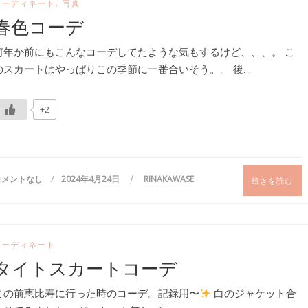
コーディネート
,
写真
春色コーデ
何年か前にもこんなコーデしてたような気もするけど、、、。 こ
のスカートはやっぱりこの季節に一番合いそう。。 後…
+2
コメントなし
2024年4月24日
RINAKAWASE
続きを読む
コーディネート
タイトスカートコーデ
この前恵比寿に行った時のコーデ。記録用〜
白のジャケット合