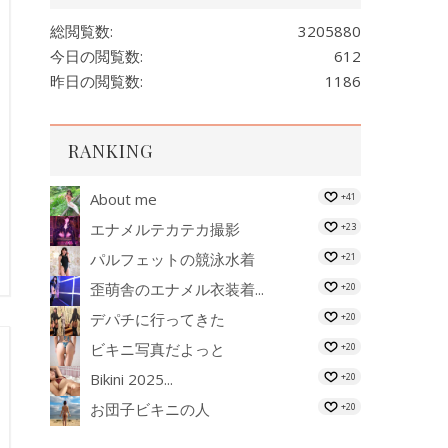
総閲覧数:
3205880
今日の閲覧数:
612
昨日の閲覧数:
1186
RANKING
About me
+41
エナメルテカテカ撮影
+23
パルフェットの競泳水着
+21
歪萌舎のエナメル衣装着...
+20
デパチに行ってきた
+20
ビキニ写真だよっと
+20
Bikini 2025...
+20
お団子ビキニの人
+20