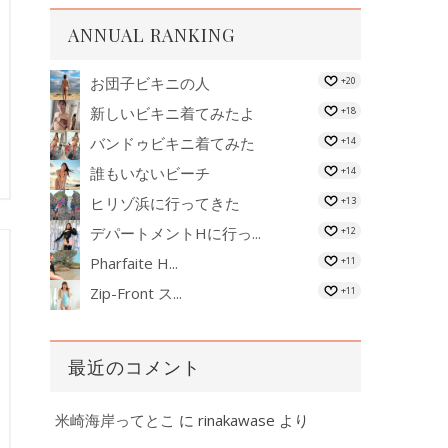
ANNUAL RANKING
お団子ビキニの人
+20
新しいビキニ着てみたよ
+18
バンドゥビキニ着てみた
+14
誰もいないビーチ
+14
ヒリゾ浜に行ってきた
+13
デパートメントHに行っ...
+12
Pharfaite H...
+11
Zip-Front ス...
+11
最近のコメント
米崎海岸ってとこ
に
rinakawase
より