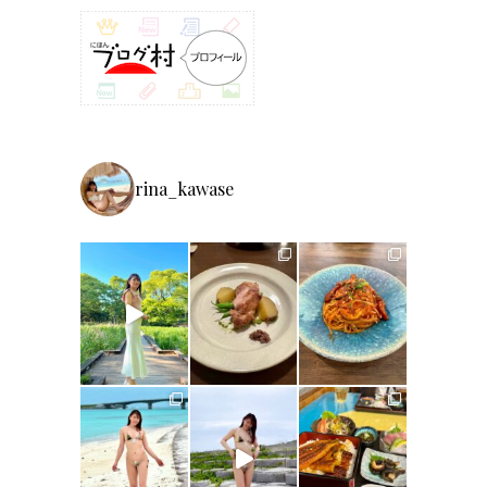
rina_kawase