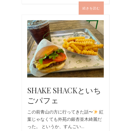
続きを読む
お
食
事
SHAKE SHACKといち
ごパフェ
この前青山の方に行ってきた話〜
紅
葉じゃなくても外苑の銀杏並木綺麗だ
った。 というか、すんごい…