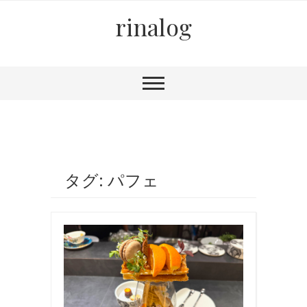
rinalog
タグ: パフェ
お
食
事