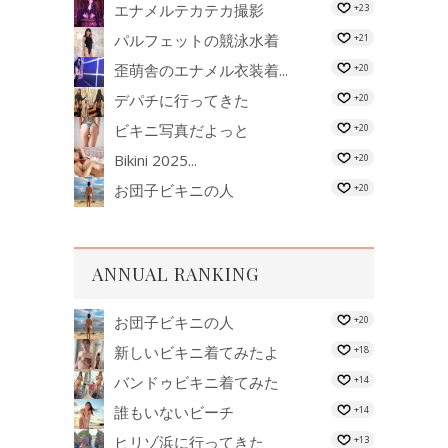
エナメルテカテカ撮影
+23
パルフェットの競泳水着
+21
歪萌舎のエナメル衣装着...
+20
デパチに行ってきた
+20
ビキニ写真だよっと
+20
Bikini 2025...
+20
お団子ビキニの人
+20
ANNUAL RANKING
お団子ビキニの人
+20
新しいビキニ着てみたよ
+18
バンドゥビキニ着てみた
+14
誰もいないビーチ
+14
ヒリゾ浜に行ってきた
+13