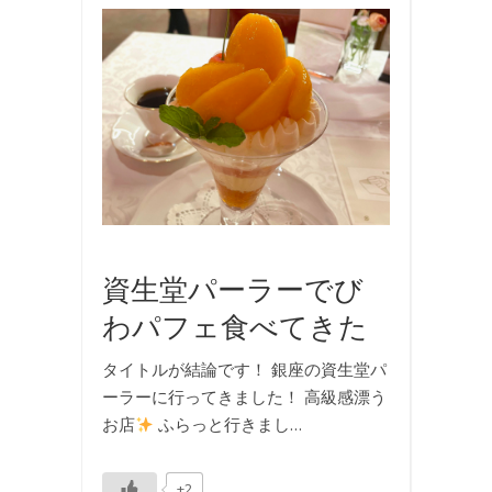
お
出
か
け
,
お
食
事
,
写
真
資生堂パーラーでび
わパフェ食べてきた
タイトルが結論です！ 銀座の資生堂パ
ーラーに行ってきました！ 高級感漂う
お店
ふらっと行きまし…
+2