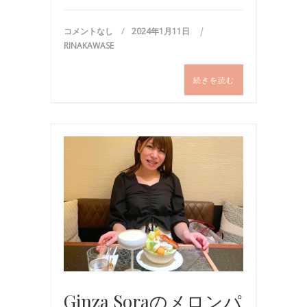
コメントなし
2024年1月11日
RINAKAWASE
続きを読む
お
出
か
け
,
お
食
事
Ginza Soraのメロンパ