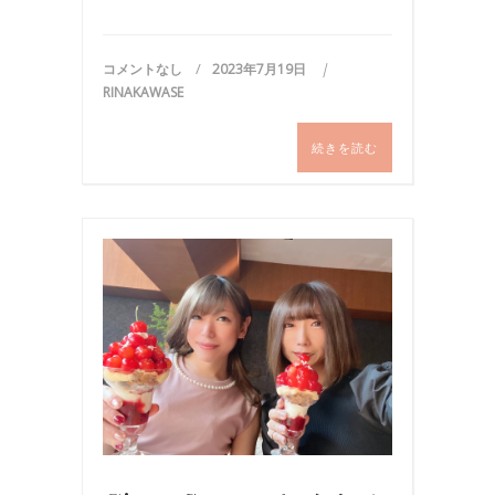
コメントなし
2023年7月19日
RINAKAWASE
続きを読む
お
出
か
け
,
お
食
事