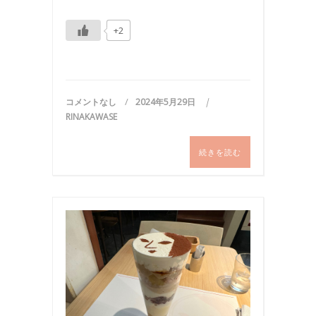
+2
コメントなし
2024年5月29日
RINAKAWASE
続きを読む
お
出
か
け
,
お
食