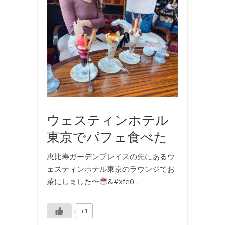
お
出
か
け
,
お
食
事
ウェスティンホテル
東京でパフェ食べた
恵比寿ガーデンプレイスの先にあるウ
ェスティンホテル東京のラウンジでお
茶にしました〜
&#xfe0…
+1