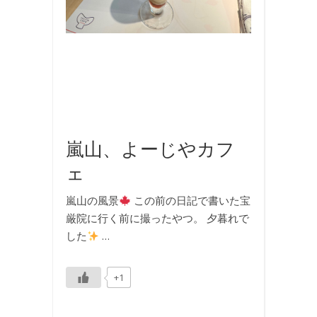
事
,
国
内
旅
行
,
旅
行
嵐山、よーじやカフ
ェ
嵐山の風景
この前の日記で書いた宝
厳院に行く前に撮ったやつ。 夕暮れで
した
…
+1