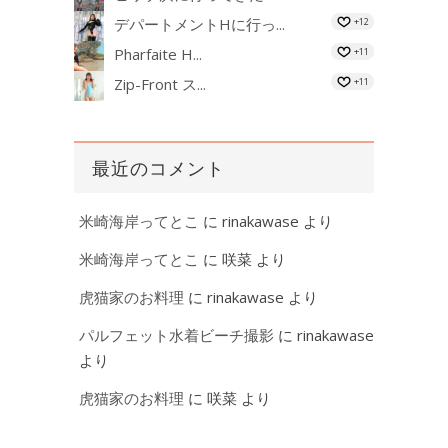
デパートメントHに行っ...
+12
Pharfaite H...
+11
Zip-Front ス...
+11
最近のコメント
米崎海岸ってとこ
に
rinakawase
より
米崎海岸ってとこ
に
咲菜
より
虎猫家のお料理
に
rinakawase
より
パルフェット水着ビーチ撮影
に
rinakawase
より
虎猫家のお料理
に
咲菜
より