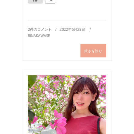
2件のコメント
2022年6月28日
RINAKAWASE
続きを読む
お
食
事
,
国
内
旅
行
,