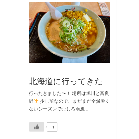
お
食
事
,
国
内
旅
行
,
旅
行
北海道に行ってきた
行ったきました〜！ 場所は旭川と富良
野
少し前なので、まだまだ全然暑く
ないシーズンでむしろ雨風…
+1