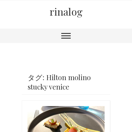
rinalog
タグ: Hilton molino
stucky venice
お
食
事
,