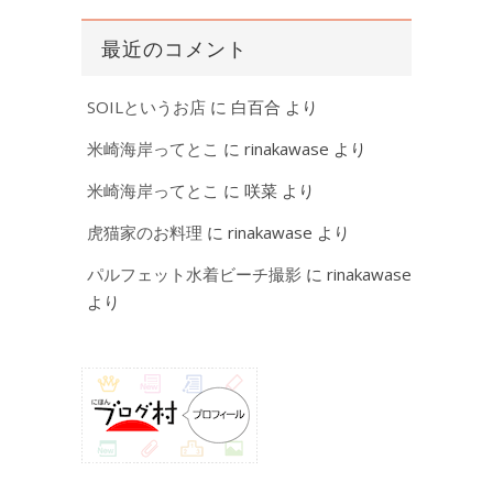
最近のコメント
SOILというお店
に
白百合
より
米崎海岸ってとこ
に
rinakawase
より
米崎海岸ってとこ
に
咲菜
より
虎猫家のお料理
に
rinakawase
より
パルフェット水着ビーチ撮影
に
rinakawase
より