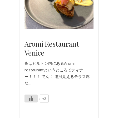
旅
行
,
海
外
旅
行
Aromi Restaurant
Venice
夜はヒルトン内にあるAromi
restaurantというところでディナ
ー！！！ でん！ 運河見えるテラス席
な…
+2