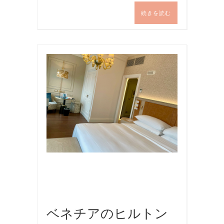
続きを読む
お
食
事
,
写
真
,
旅
行
,
海
外
旅
行
ベネチアのヒルトン