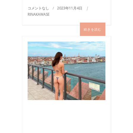
コメントなし
2023年11月4日
RINAKAWASE
続きを読む
ビ
キ
ニ
,
プ
ー
ル
,
写
真
,
旅
行
,
海