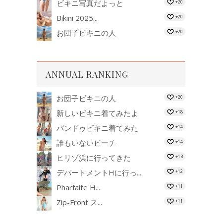
ビキニ写真だよっと
+20
Bikini 2025...
+20
お団子ビキニの人
+20
ANNUAL RANKING
お団子ビキニの人
+20
新しいビキニ着てみたよ
+18
バンドゥビキニ着てみた
+14
誰もいないビーチ
+14
ヒリゾ浜に行ってきた
+13
デパートメントHに行っ...
+12
Pharfaite H...
+11
Zip-Front ス...
+11