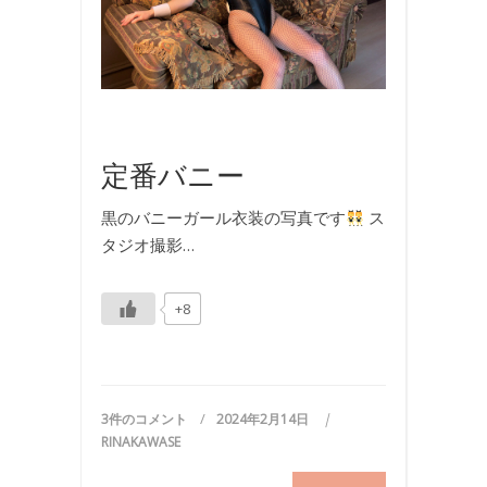
ル
,
写
真
,
撮
影
定番バニー
黒のバニーガール衣装の写真です
ス
タジオ撮影…
+8
3件のコメント
2024年2月14日
RINAKAWASE