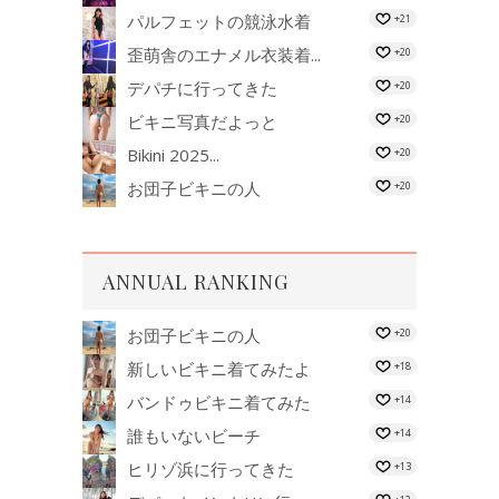
パルフェットの競泳水着
+21
歪萌舎のエナメル衣装着...
+20
デパチに行ってきた
+20
ビキニ写真だよっと
+20
Bikini 2025...
+20
お団子ビキニの人
+20
ANNUAL RANKING
お団子ビキニの人
+20
新しいビキニ着てみたよ
+18
バンドゥビキニ着てみた
+14
誰もいないビーチ
+14
ヒリゾ浜に行ってきた
+13