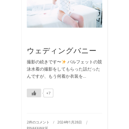
ル
,
写
真
,
撮
影
ウェディングバニー
撮影の続きです〜
パルフェットの競
泳水着の撮影をしてもらった話だった
んですが、もう何着か衣装を…
+7
2件のコメント
2024年1月28日
RINAKAWASE