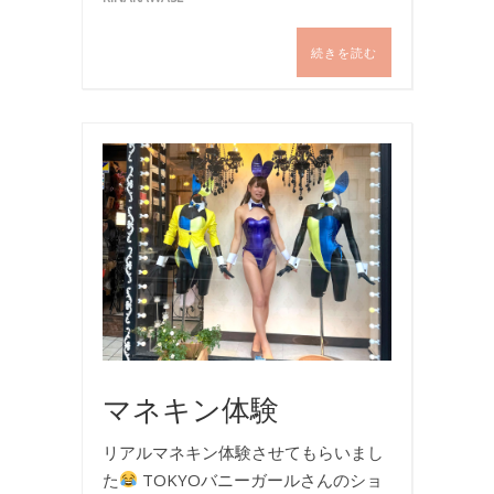
続きを読む
バ
ニ
ー
ガ
ー
ル
,
写
真
マネキン体験
リアルマネキン体験させてもらいまし
た
TOKYOバニーガールさんのショ