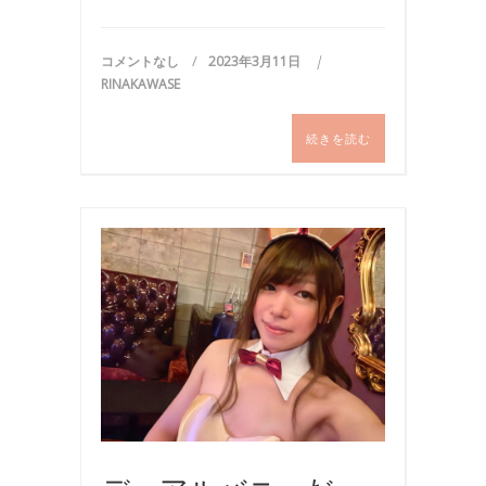
コメントなし
2023年3月11日
RINAKAWASE
続きを読む
バ
ニ
ー
ガ
ー
ル
,
写
真