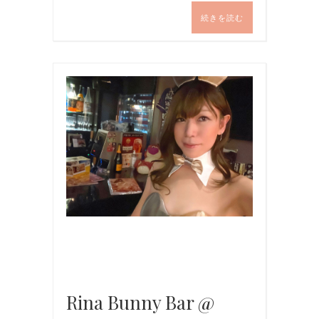
続きを読む
イ
ベ
ン
ト
,
バ
ニ
ー
ガ
ー
ル
,
写
真
Rina Bunny Bar @