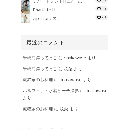
デパートメントHに行っ...
+12
Pharfaite H...
+11
Zip-Front ス...
+11
最近のコメント
米崎海岸ってとこ
に
rinakawase
より
米崎海岸ってとこ
に
咲菜
より
虎猫家のお料理
に
rinakawase
より
パルフェット水着ビーチ撮影
に
rinakawase
より
虎猫家のお料理
に
咲菜
より