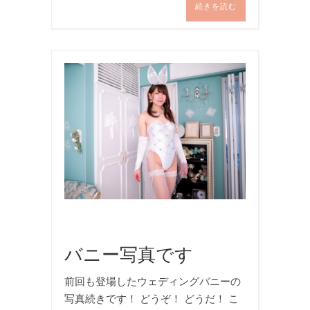
続きを読む
バ
ニ
ー
ガ
ー
ル
,
写
真
,
撮
影
バニー写真です
前回も登場したウェディングバニーの
写真続きです！ どうぞ！ どうだ！ こ