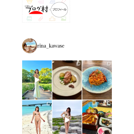
rina_kawase