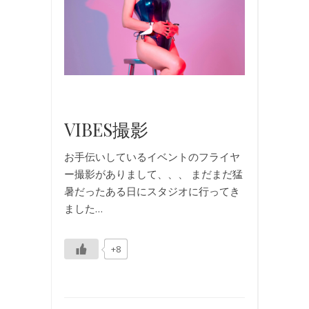
ー
ル
,
写
真
,
撮
影
VIBES撮影
お手伝いしているイベントのフライヤ
ー撮影がありまして、、、 まだまだ猛
暑だったある日にスタジオに行ってき
ました…
+8