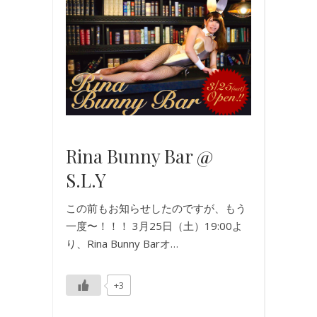
ン
ト
,
バ
ニ
ー
ガ
ー
ル
Rina Bunny Bar @
S.L.Y
この前もお知らせしたのですが、もう
一度〜！！！ 3月25日（土）19:00よ
り、Rina Bunny Barオ…
+3