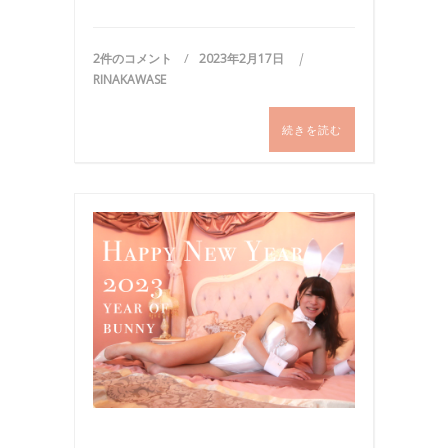
2件のコメント
2023年2月17日
RINAKAWASE
続きを読む
ご
挨
拶
,
バ
ニ
ー
ガ
ー
ル
,