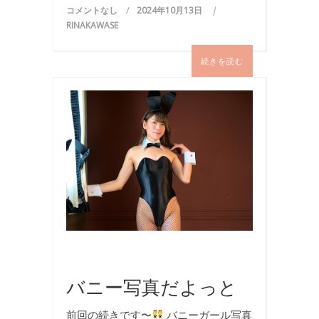
コメントなし
2024年10月13日
RINAKAWASE
続きを読む
バ
ニ
ー
ガ
ー
ル
,
写
真
,
撮
影
バニー写真だよっと
前回の続きです〜
バニーガール写真