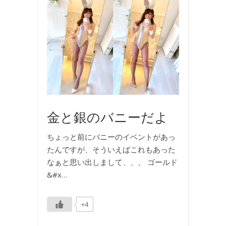
バ
ニ
ー
ガ
ー
ル
,
写
真
金と銀のバニーだよ
ちょっと前にバニーのイベントがあっ
たんですが、そういえばこれもあった
なぁと思い出しまして、、、 ゴールド
&#x…
+4