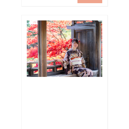
お
出
か
け
,
写
真
,
国
内
旅
行
,
撮
影
,
旅
行