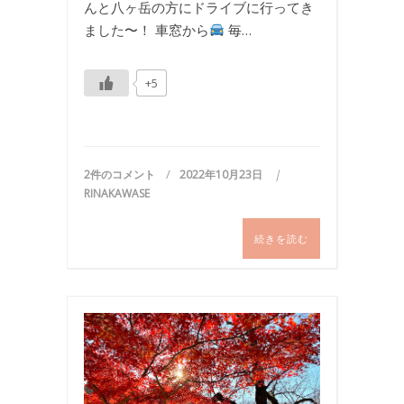
んと八ヶ岳の方にドライブに行ってき
ました〜！ 車窓から
毎…
+5
2件のコメント
2022年10月23日
RINAKAWASE
続きを読む
お
出
か
け
,