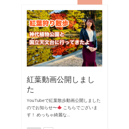
お
出
か
け
,
動
画
紅葉動画公開しまし
た
YouTubeで紅葉散歩動画公開しました
のでお知らせ〜
こちらでございま
す！ めっちゃ綺麗な…