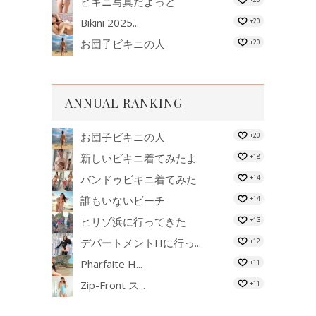
ビキニ写真だよっと
Bikini 2025...
+20
お団子ビキニの人
+20
ANNUAL RANKING
お団子ビキニの人
+20
新しいビキニ着てみたよ
+18
バンドゥビキニ着てみた
+14
誰もいないビーチ
+14
ヒリゾ浜に行ってきた
+13
デパートメントHに行っ...
+12
Pharfaite H...
+11
Zip-Front ス...
+11