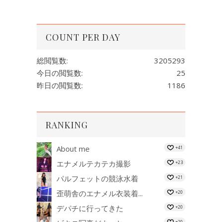
COUNT PER DAY
総閲覧数:
3205293
今日の閲覧数:
25
昨日の閲覧数:
1186
RANKING
About me
+41
エナメルテカテカ撮影
+23
パルフェットの競泳水着
+21
歪萌舎のエナメル衣装着...
+20
デパチに行ってきた
+20
+20