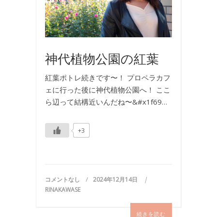
影
神代植物公園の紅葉
紅葉ポトレ続きです〜！ プロペラカフ
ェに行った後に神代植物公園へ！ ここ
ら辺って結構近いんだね〜&#x1f69…
+3
コメントなし
2024年12月14日
RINAKAWASE
続きを読む