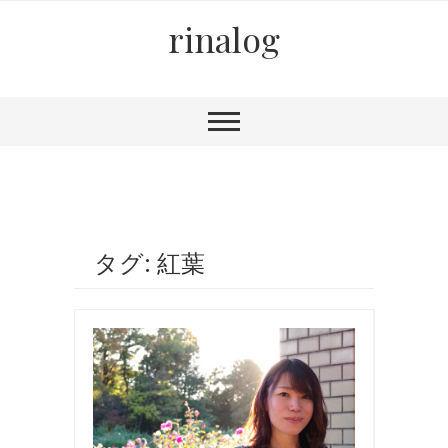
rinalog
タグ: 紅葉
お
出
か
け
,
撮