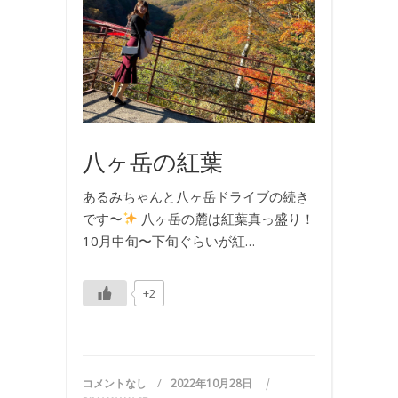
け
,
写
真
八ヶ岳の紅葉
あるみちゃんと八ヶ岳ドライブの続き
です〜
八ヶ岳の麓は紅葉真っ盛り！
10月中旬〜下旬ぐらいが紅…
+2
コメントなし
2022年10月28日