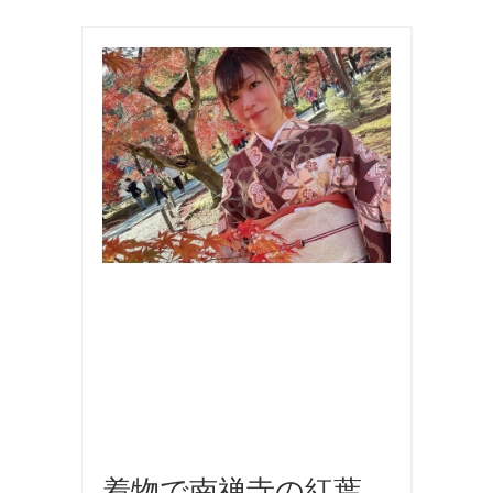
お
出
か
け
,
写
真
,
国
内
旅
行
,
旅
行
,
着
物
着物で南禅寺の紅葉