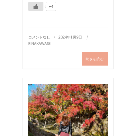
+4
コメントなし
2024年1月9日
RINAKAWASE
続きを読む
お
食
事
,
写
真
,
国