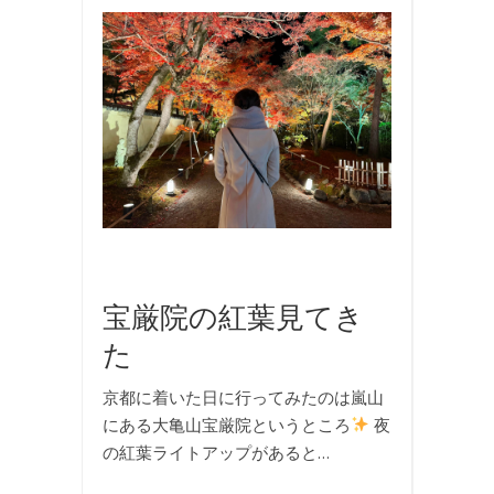
お
出
か
け
,
国
内
旅
行
,
旅
行
宝厳院の紅葉見てき
た
京都に着いた日に行ってみたのは嵐山
にある大亀山宝厳院というところ
夜
の紅葉ライトアップがあると…