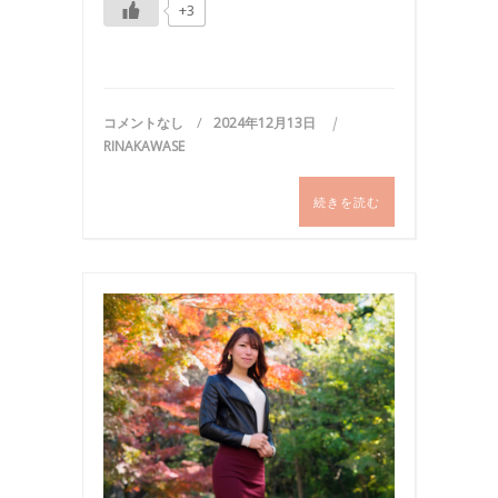
+3
コメントなし
2024年12月13日
RINAKAWASE
続きを読む
お
出
か
け
,
写
真
,
撮