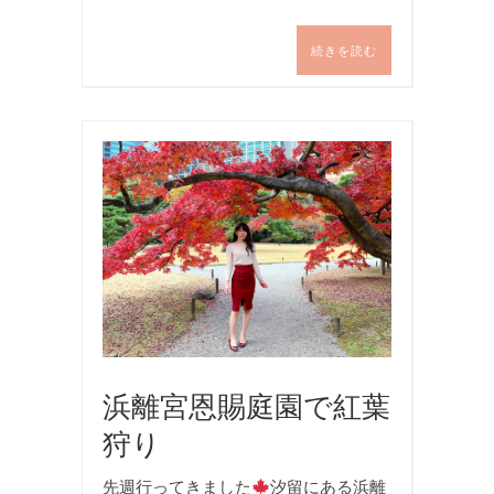
続きを読む
お
出
か
け
,
写
真
浜離宮恩賜庭園で紅葉
狩り
先週行ってきました
汐留にある浜離