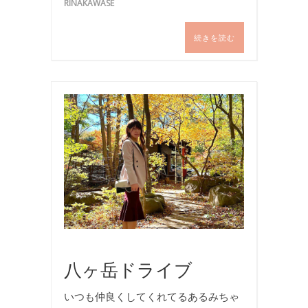
RINAKAWASE
続きを読む
お
出
か
け
,
お
食
事
,
写
真
八ヶ岳ドライブ
いつも仲良くしてくれてるあるみちゃ