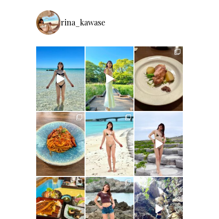
rina_kawase