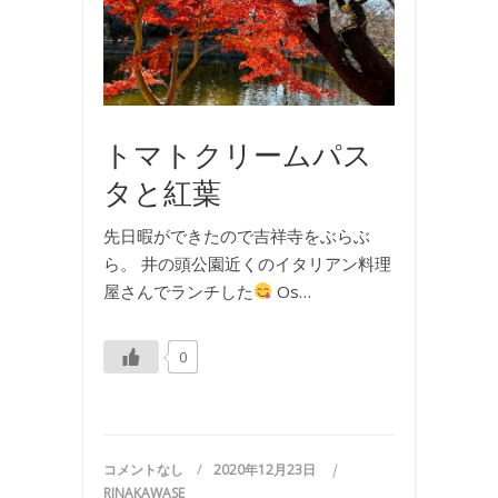
お
食
事
トマトクリームパス
タと紅葉
先日暇ができたので吉祥寺をぶらぶ
ら。 井の頭公園近くのイタリアン料理
屋さんでランチした
Os…
0
コメントなし
2020年12月23日
RINAKAWASE