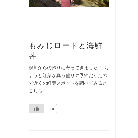
内
旅
行
,
旅
行
もみじロードと海鮮
丼
鴨川からの帰りに寄ってきました！ ち
ょうど紅葉が真っ盛りの季節だったの
で近くの紅葉スポットを調べてみると
こちら…
+4