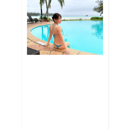
お
食
事
,
ビ
キ
ニ
,
プ
ー
ル
,
写
真
,
旅
行
,
海
外
旅
行