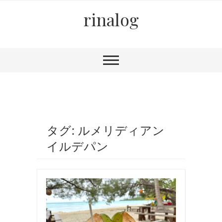
rinalog
タグ: ルメリディアン
イルデパン
旅
行
,
海