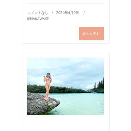
コメントなし
2024年4月9日
RINAKAWASE
続きを読む
ビ
キ
ニ
,
写
真
,
旅
行
,
海
,