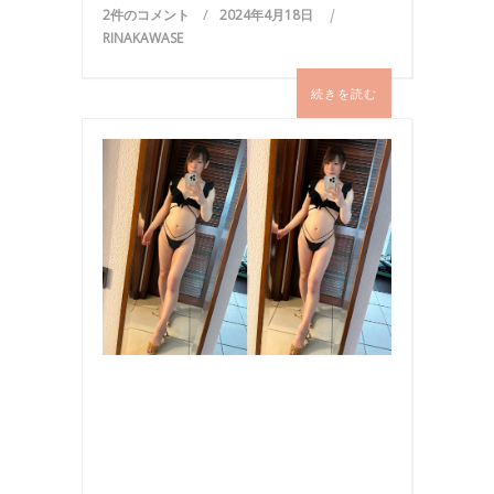
2件のコメント
2024年4月18日
RINAKAWASE
続きを読む
ビ
キ
ニ
,
写
真
,
旅
行
,
海
,
海
外
旅