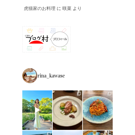
虎猫家のお料理
に
咲菜
より
rina_kawase