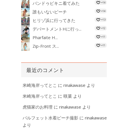
バンドゥビキニ着てみた
+14
誰もいないビーチ
+14
ヒリゾ浜に行ってきた
+13
デパートメントHに行っ...
+12
Pharfaite H...
+11
Zip-Front ス...
+11
最近のコメント
米崎海岸ってとこ
に
rinakawase
より
米崎海岸ってとこ
に
咲菜
より
虎猫家のお料理
に
rinakawase
より
パルフェット水着ビーチ撮影
に
rinakawase
より