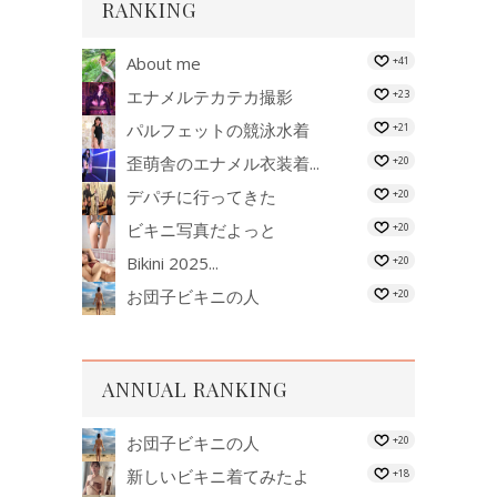
RANKING
About me
+41
エナメルテカテカ撮影
+23
パルフェットの競泳水着
+21
歪萌舎のエナメル衣装着...
+20
デパチに行ってきた
+20
ビキニ写真だよっと
+20
Bikini 2025...
+20
お団子ビキニの人
+20
ANNUAL RANKING
お団子ビキニの人
+20
新しいビキニ着てみたよ
+18