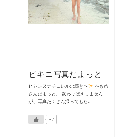
,
旅
行
,
海
,
海
外
旅
行
ビキニ写真だよっと
ピシンヌナチュレルの続き〜
かもめ
さんだよっと。 変わりばえしません
が、写真たくさん撮ってもら…
+7