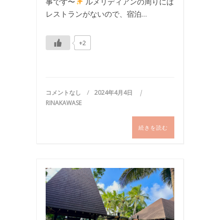
事です〜
ルメリディアンの周りには
レストランがないので、宿泊…
+2
コメントなし
2024年4月4日
RINAKAWASE
続きを読む
写
真
,
旅
行