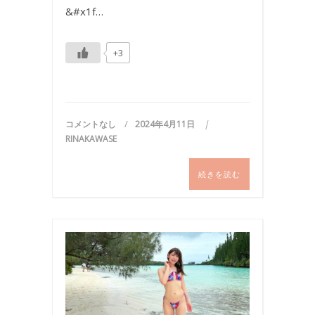
&#x1f…
+3
コメントなし
2024年4月11日
RINAKAWASE
続きを読む
ビ
キ
ニ
,
写
真