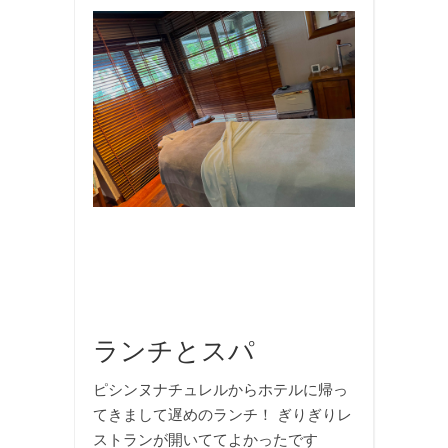
お
食
事
,
エ
ス
テ
,
旅
行
,
海
外
旅
行
ランチとスパ
ピシンヌナチュレルからホテルに帰っ
てきまして遅めのランチ！ ぎりぎりレ
ストランが開いててよかったです