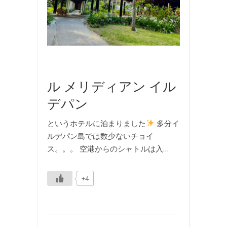
,
海
,
海
外
旅
行
ル メリディアン イル
デパン
というホテルに泊まりました
多分イ
ルデパン島では数少ないチョイ
ス。。。 空港からのシャトルは入…
+4