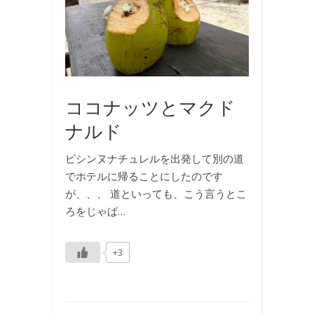
,
海
外
旅
行
ココナッツとマクド
ナルド
ピシンヌナチュレルを出発して別の道
でホテルに帰ることにしたのです
が、、、 道といっても、こう言うとこ
ろをじゃば…
+3